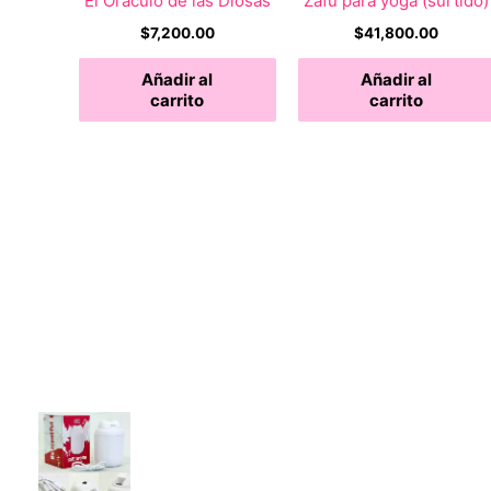
El Oraculo de las Diosas
Zafu para yoga (surtido)
$
7,200.00
$
41,800.00
Añadir al
Añadir al
carrito
carrito