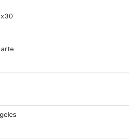
 x30
narte
geles