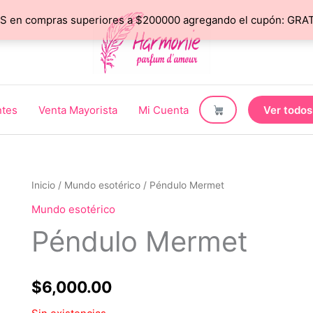
 en compras superiores a $200000 agregando el cupón: GRATIS
ntes
Venta Mayorista
Mi Cuenta
Ver todos
Inicio
/
Mundo esotérico
/ Péndulo Mermet
Mundo esotérico
Péndulo Mermet
$
6,000.00