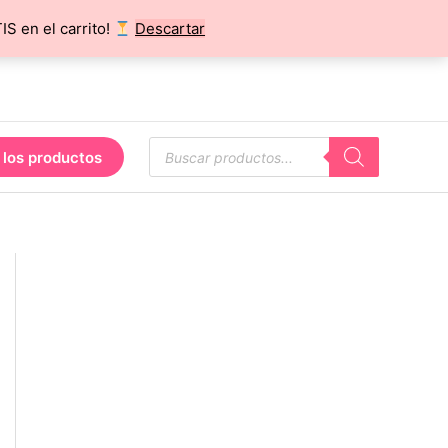
 en el carrito!
Descartar
Búsqueda
 los productos
de
productos