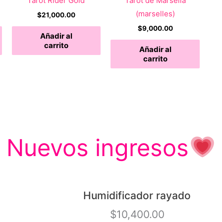
Tarot Rider Gold
Tarot de Marsella
(marselles)
$
21,000.00
$
9,000.00
Añadir al
carrito
Añadir al
carrito
Nuevos ingresos
Humidificador rayado
$
10,400.00