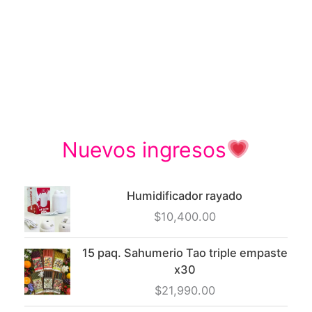
tiene
múltipl
variant
Las
opcion
se
pueden
elegir
Nuevos ingresos
en
la
página
Humidificador rayado
de
$
10,400.00
produc
15 paq. Sahumerio Tao triple empaste
x30
$
21,990.00