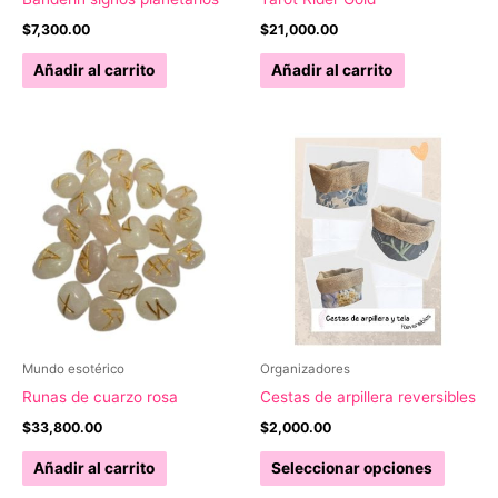
$
7,300.00
$
21,000.00
Añadir al carrito
Añadir al carrito
Mundo esotérico
Organizadores
Runas de cuarzo rosa
Cestas de arpillera reversibles
$
33,800.00
$
2,000.00
Este
Añadir al carrito
Seleccionar opciones
produc