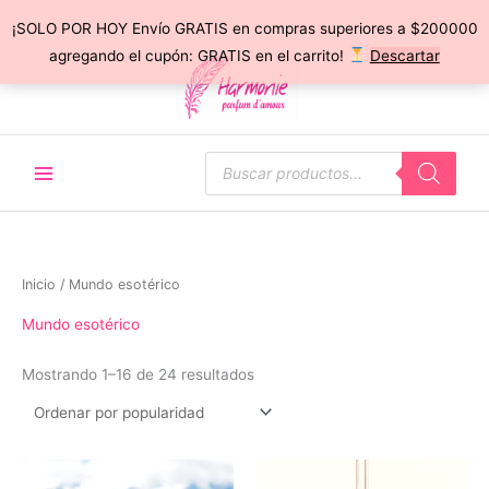
¡SOLO POR HOY Envío GRATIS en compras superiores a $200000
Ir
agregando el cupón: GRATIS en el carrito!
Descartar
al
contenido
Búsqueda
de
productos
Inicio
/ Mundo esotérico
Mundo esotérico
Ordenado
Mostrando 1–16 de 24 resultados
por
popularidad