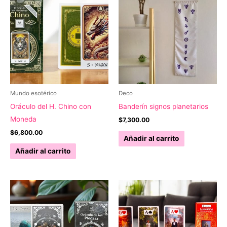
Mundo esotérico
Deco
Oráculo del H. Chino con
Banderín signos planetarios
Moneda
$
7,300.00
$
6,800.00
Añadir al carrito
Añadir al carrito