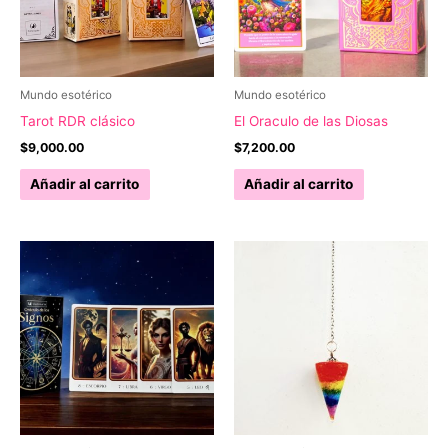
pueden
elegir
en
la
Mundo esotérico
Mundo esotérico
página
Tarot RDR clásico
El Oraculo de las Diosas
de
$
9,000.00
$
7,200.00
producto
Añadir al carrito
Añadir al carrito