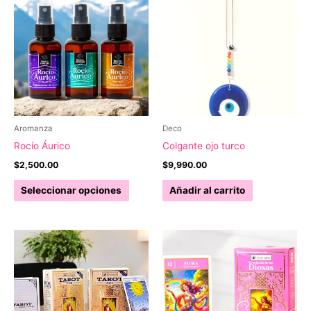
Aromanza
Deco
Rocío Áurico
Colgante ojo turco
$
2,500.00
$
9,990.00
Este
Seleccionar opciones
Añadir al carrito
producto
tiene
múltiples
variantes.
Las
opciones
se