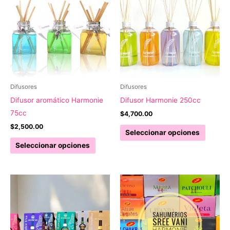
Las
Las
opciones
opcion
se
se
pueden
pueden
elegir
elegir
en
en
la
la
Difusores
Difusores
página
página
Difusor aromático Harmonie
Difusor Harmonie 250cc
de
de
75cc
$
4,700.00
producto
produc
$
2,500.00
Este
Seleccionar opciones
Este
produc
Seleccionar opciones
producto
tiene
tiene
múltipl
múltiples
variant
variantes.
Las
Las
opcion
opciones
se
se
pueden