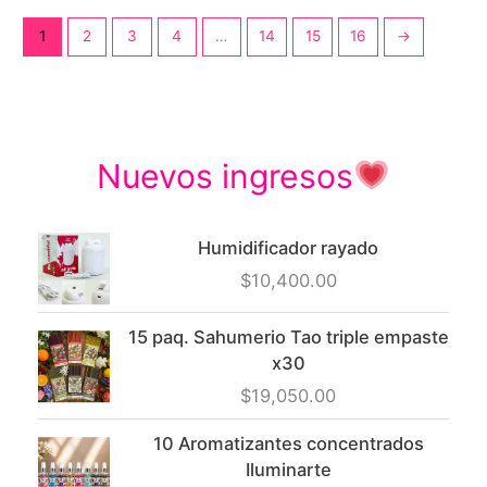
Las
múltipl
1
2
3
4
…
14
15
16
→
opciones
variant
se
Las
pueden
opcion
elegir
se
en
pueden
Nuevos ingresos
la
elegir
página
en
de
la
Humidificador rayado
producto
página
$
10,400.00
de
produc
15 paq. Sahumerio Tao triple empaste
x30
$
19,050.00
10 Aromatizantes concentrados
Iluminarte