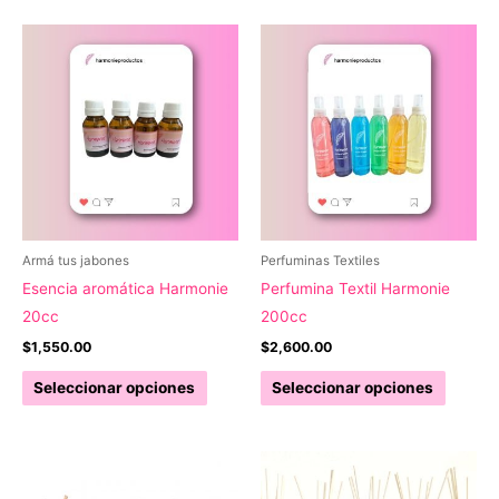
Armá tus jabones
Perfuminas Textiles
Esencia aromática Harmonie
Perfumina Textil Harmonie
20cc
200cc
$
1,550.00
$
2,600.00
Este
Este
Seleccionar opciones
Seleccionar opciones
producto
produc
tiene
tiene
múltiples
múltipl
variantes.
variant