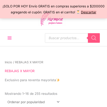
¡SOLO POR HOY Envío GRATIS en compras superiores a $200000
Ir
agregando el cupón: GRATIS en el carrito!
Descartar
al
contenido
Búsqueda
de
productos
Inicio
/ REBAJAS X MAYOR
REBAJAS X MAYOR
Exclusivo para reventa mayorista
Ordenado
Mostrando 1–16 de 255 resultados
por
popularidad