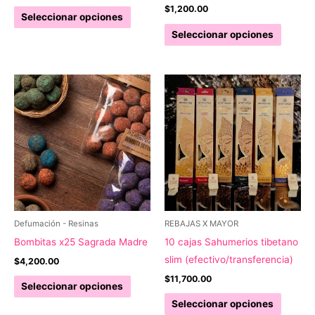
produc
$
1,200.00
Este
Seleccionar opciones
producto
Este
Seleccionar opciones
tiene
produc
múltiples
tiene
variantes.
múltipl
Las
variant
opciones
Las
se
opcion
pueden
se
elegir
pueden
en
elegir
la
en
página
la
Defumación - Resinas
REBAJAS X MAYOR
de
página
Bombitas x25 Sagrada Madre
10 cajas Sahumerios tibetano
producto
de
slim (efectivo/transferencia)
$
4,200.00
produc
$
11,700.00
Este
Seleccionar opciones
producto
Este
Seleccionar opciones
tiene
produc