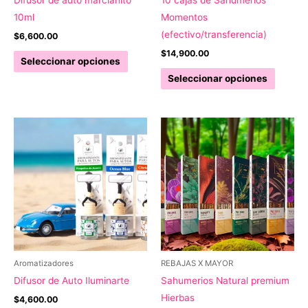
Difusor de auto marcianito
10 cajas de Sahumerios
producto
de
10ml
Momentos
produc
(efectivo/transferencia)
$
6,600.00
$
14,900.00
Este
Seleccionar opciones
producto
Este
Seleccionar opciones
tiene
produc
múltiples
tiene
variantes.
múltipl
Las
variant
opciones
Las
se
opcion
pueden
se
elegir
pueden
en
elegir
la
en
página
la
Aromatizadores
REBAJAS X MAYOR
de
página
Difusor de Auto Iluminarte
Sahumerios Natural premium
producto
de
Hierbas
$
4,600.00