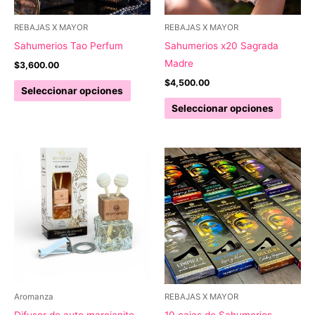
en
en
la
la
REBAJAS X MAYOR
REBAJAS X MAYOR
página
página
Sahumerios Tao Perfum
Sahumerios x20 Sagrada
de
de
Madre
$
3,600.00
producto
produc
$
4,500.00
Este
Seleccionar opciones
producto
Este
Seleccionar opciones
tiene
produc
múltiples
tiene
variantes.
múltipl
Las
variant
opciones
Las
se
opcion
pueden
se
elegir
pueden
en
elegir
la
en
página
la
Aromanza
REBAJAS X MAYOR
de
página