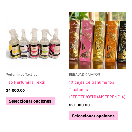
múltiples
tiene
variantes.
múltipl
Las
variant
opciones
Las
se
opcion
pueden
se
elegir
pueden
en
elegir
la
en
página
la
Perfuminas Textiles
REBAJAS X MAYOR
de
página
Tao Perfumina Textil
10 cajas de Sahumerios
producto
de
Tibetanos
$
4,600.00
produc
(EFECTIVO/TRANSFERENCIA)
Este
Seleccionar opciones
$
21,800.00
producto
tiene
Este
Seleccionar opciones
múltiples
produc
variantes.
tiene