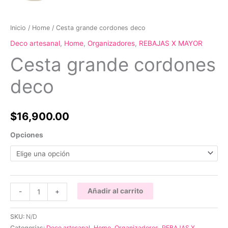
Inicio
/
Home
/ Cesta grande cordones deco
Deco artesanal
,
Home
,
Organizadores
,
REBAJAS X MAYOR
Cesta grande cordones
deco
$
16,900.00
Opciones
Cesta
Añadir al carrito
-
+
grande
cordones
SKU:
N/D
deco
Categorías:
Deco artesanal
,
Home
,
Organizadores
,
REBAJAS X