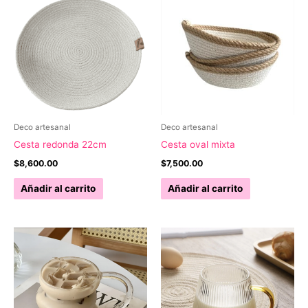
Deco artesanal
Deco artesanal
Cesta redonda 22cm
Cesta oval mixta
$
8,600.00
$
7,500.00
Añadir al carrito
Añadir al carrito