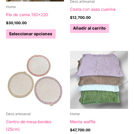
Deco artesanal
Home
Cesta con asas cuerina
Pie de cama 150×220
$
12,700.00
$
30,100.00
Añadir al carrito
Este
Seleccionar opciones
producto
tiene
múltiples
variantes.
Las
opciones
se
pueden
elegir
en
la
Deco artesanal
Home
página
Centro de mesa bordes
Manta waffle
de
(25cm)
$
47,700.00