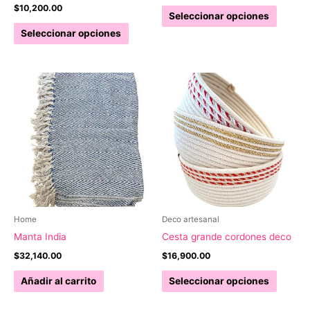
producto
$
10,200.00
Este
Seleccionar opciones
Este
produc
Seleccionar opciones
producto
tiene
tiene
múltipl
múltiples
variant
variantes.
Las
Las
opcion
opciones
se
se
pueden
pueden
elegir
elegir
en
en
la
la
página
Home
Deco artesanal
página
de
Manta India
Cesta grande cordones deco
de
produc
$
32,140.00
$
16,900.00
producto
Este
Añadir al carrito
Seleccionar opciones
produc
tiene