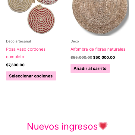
opciones
opcion
se
se
pueden
pueden
elegir
elegir
en
en
la
la
Deco artesanal
Deco
página
página
Posa vaso cordones
Alfombra de fibras naturales
de
de
completo
El
El
$
55,000.00
$
50,000.00
precio
precio
producto
produc
$
7,300.00
original
actual
Añadir al carrito
era:
es:
Este
Seleccionar opciones
$55,000.00.
$50,000.0
producto
tiene
múltiples
variantes.
Las
opciones
Nuevos ingresos
se
pueden