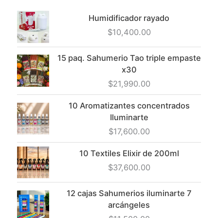
elegir
Humidificador rayado
en
$
10,400.00
la
página
15 paq. Sahumerio Tao triple empaste
de
x30
producto
$
21,990.00
10 Aromatizantes concentrados
Iluminarte
$
17,600.00
10 Textiles Elixir de 200ml
$
37,600.00
12 cajas Sahumerios iluminarte 7
arcángeles