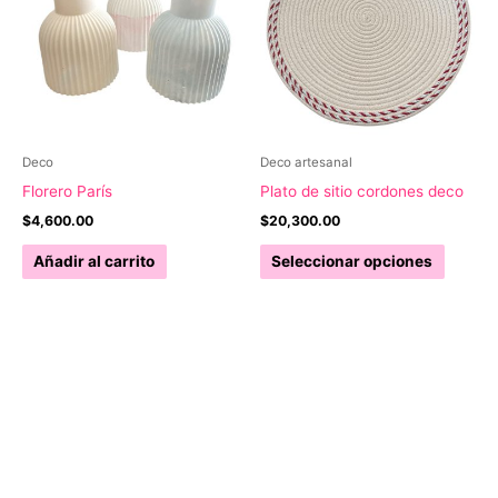
opciones
se
pueden
elegir
en
la
Deco
Deco artesanal
página
Florero París
Plato de sitio cordones deco
de
$
4,600.00
$
20,300.00
producto
Este
Añadir al carrito
Seleccionar opciones
produc
tiene
múltipl
variant
Las
opcion
se
pueden