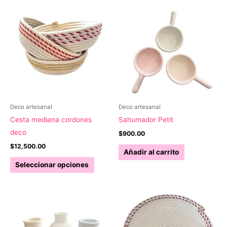
Deco artesanal
Deco artesanal
Cesta mediana cordones
Sahumador Petit
deco
$
900.00
$
12,500.00
Añadir al carrito
Este
Seleccionar opciones
producto
tiene
múltiples
variantes.
Las