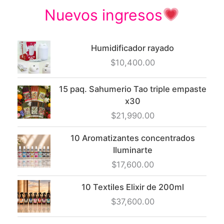
elegir
Nuevos ingresos
en
la
página
Humidificador rayado
de
$
10,400.00
produc
15 paq. Sahumerio Tao triple empaste
x30
$
21,990.00
10 Aromatizantes concentrados
Iluminarte
$
17,600.00
10 Textiles Elixir de 200ml
$
37,600.00