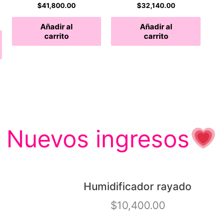
$
41,800.00
$
32,140.00
Añadir al
Añadir al
Este
carrito
carrito
producto
tiene
múltiples
variantes.
Las
opciones
se
Nuevos ingresos
pueden
elegir
en
la
Humidificador rayado
página
$
10,400.00
de
producto