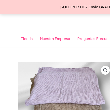
Ir
¡SOLO POR HOY Envío GRATIS
al
contenido
Tienda
Nuestra Empresa
Preguntas Frecue