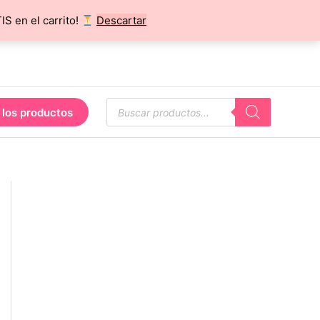
 en el carrito!
Descartar
Búsqueda
 los productos
de
productos