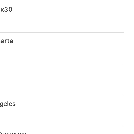
 x30
narte
geles