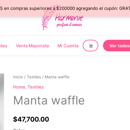
 en compras superiores a $200000 agregando el cupón: GRATIS
ntes
Venta Mayorista
Mi Cuenta
Ver todos
Inicio
/
Textiles
/ Manta waffle
Home
,
Textiles
Manta waffle
$
47,700.00