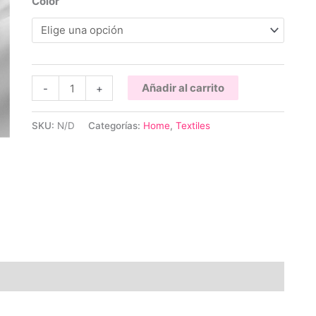
Color
Manta
Añadir al carrito
-
+
waffle
cantidad
SKU:
N/D
Categorías:
Home
,
Textiles