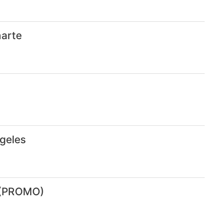
narte
geles
e (PROMO)