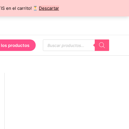
 en el carrito!
Descartar
Búsqueda
 los productos
de
productos