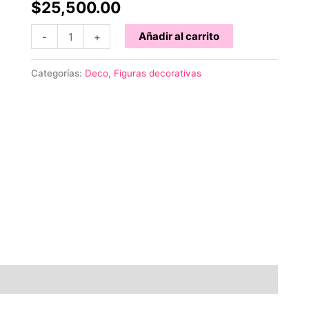
$
25,500.00
Elefante
Añadir al carrito
-
+
con
cría
Categorías:
Deco
,
Figuras decorativas
42cm
cantidad