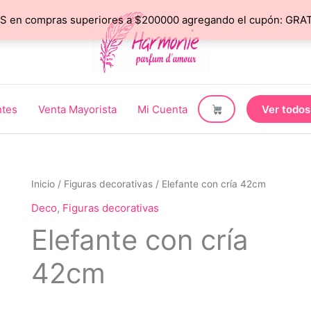
 en compras superiores a $200000 agregando el cupón: GRATIS
ntes
Venta Mayorista
Mi Cuenta
Ver todos
Inicio
/
Figuras decorativas
/ Elefante con cría 42cm
Deco
,
Figuras decorativas
Elefante con cría
42cm