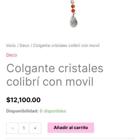
Inicio
/
Deco
/ Colgante cristales colibrí con movil
Deco
Colgante cristales
colibrí con movil
$
12,100.00
Disponibilidad:
6 disponibles
Colgante
Añadir al carrito
-
+
cristales