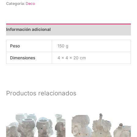
colibrí
Categoría:
Deco
con
movil
cantidad
Información adicional
Peso
150 g
Dimensiones
4 × 4 × 20 cm
Productos relacionados