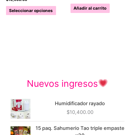
Este
Añadir al carrito
Seleccionar opciones
producto
tiene
múltiples
variantes.
Las
opciones
se
pueden
elegir
Nuevos ingresos
en
la
página
Humidificador rayado
de
$
10,400.00
producto
15 paq. Sahumerio Tao triple empaste