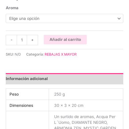
Aroma
10
Añadir al carrito
-
+
cajas
Tibetanos
SKU:
N/D
Categoría:
REBAJAS X MAYOR
Gold
Edition
cantidad
Información adicional
Peso
250 g
Dimensiones
30 × 3 × 20 cm
Un surtido de aromas, Acqua Per
L´Uomo, DIAMANTE NEGRO,
ARMONIA ZEN, MYSTIC GARDEN,