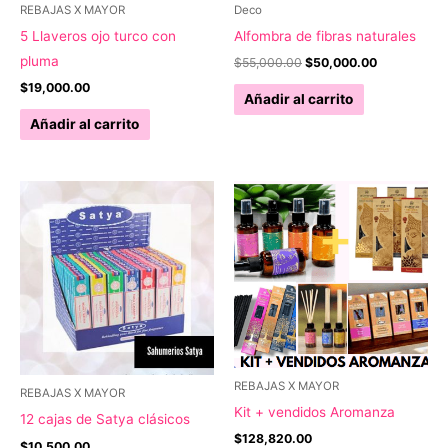
REBAJAS X MAYOR
Deco
5 Llaveros ojo turco con
Alfombra de fibras naturales
pluma
El
El
$
55,000.00
$
50,000.00
precio
precio
$
19,000.00
original
actual
Añadir al carrito
era:
es:
Añadir al carrito
$55,000.00.
$50,000.00
REBAJAS X MAYOR
REBAJAS X MAYOR
Kit + vendidos Aromanza
12 cajas de Satya clásicos
$
128,820.00
$
10,500.00