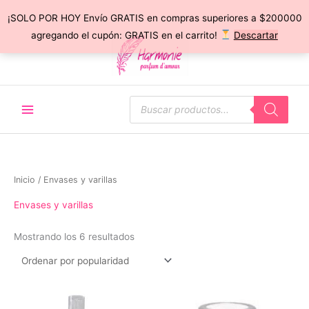
¡SOLO POR HOY Envío GRATIS en compras superiores a $200000
Ir
agregando el cupón: GRATIS en el carrito!
Descartar
al
contenido
Búsqueda
de
productos
Inicio
/ Envases y varillas
Envases y varillas
Ordenado
Mostrando los 6 resultados
por
popularidad