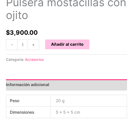
Pulsera mostacillas con
ojito
$
3,900.00
Pulsera
Añadir al carrito
-
+
mostacillas
con
Categoría:
Accesorios
ojito
cantidad
Información adicional
Peso
20 g
Dimensiones
5 × 5 × 5 cm