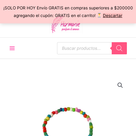
¡SOLO POR HOY Envío GRATIS en compras superiores a $200000
Ir
agregando el cupón: GRATIS en el carrito!
Descartar
al
contenido
Búsqueda
de
productos